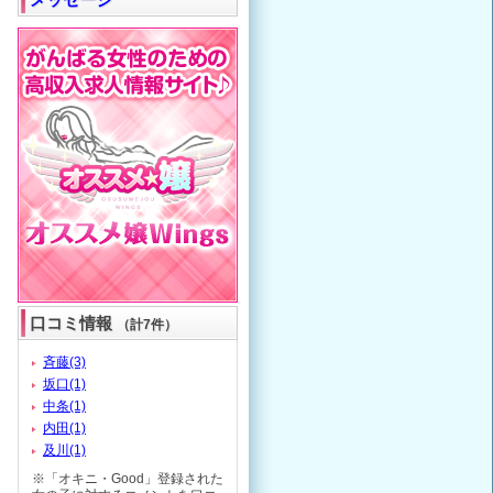
口コミ情報
（計7件）
斉藤(3)
坂口(1)
中条(1)
内田(1)
及川(1)
※「オキニ・Good」登録された