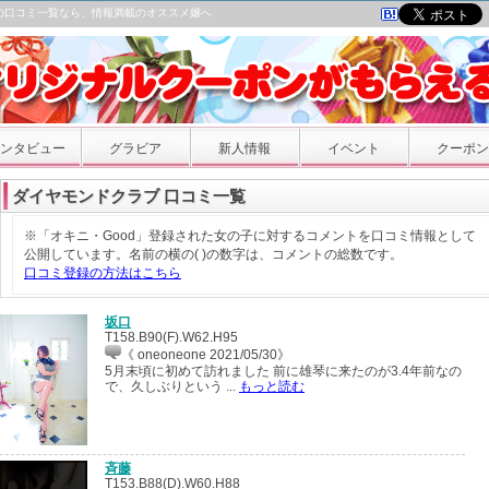
の口コミ一覧なら、情報満載のオススメ嬢へ
ンタビュー
グラビア
新人情報
イベント
クーポン
ダイヤモンドクラブ 口コミ一覧
※「オキニ・Good」登録された女の子に対するコメントを口コミ情報として
公開しています。名前の横の( )の数字は、コメントの総数です。
口コミ登録の方法はこちら
坂口
T158.B90(F).W62.H95
《 oneoneone 2021/05/30》
5月末頃に初めて訪れました 前に雄琴に来たのが3.4年前なの
で、久しぶりという ...
もっと読む
斉藤
T153.B88(D).W60.H88