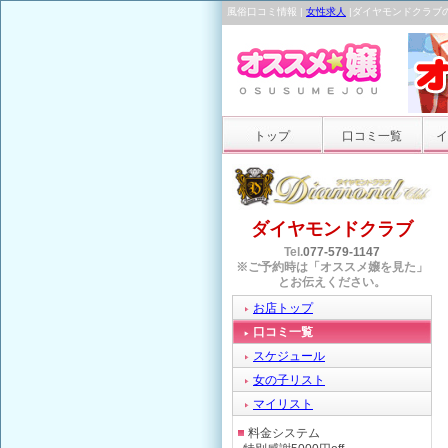
風俗口コミ情報 |
女性求人
|ダイヤモンドクラブ
トップ
口コミ一覧
イ
ダイヤモンドクラブ
Tel.
077-579-1147
※ご予約時は「オススメ嬢を見た」
とお伝えください。
お店トップ
口コミ一覧
スケジュール
女の子リスト
マイリスト
料金システム