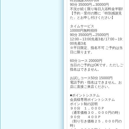
特別感謝5000円off
90分 35000円→30000円
不況が続く限り毎日入浴料金半額!
【予約・受付の際に「特別感謝見
た」とお申し付けください】
タイムサービス
10000円無料招待
90分 35000円→25000円
12:00～13:00先着3名/ 17:00～19:
00先着3名
※平日限定、指名不可 ご予約は当
日に限ります。
60分コース 20000円
当日のご予約はOKです。ただしご
指名はできません。
お試しコース50分 15000円
電話予約・指名はできません。お
店に直接ご来店ください。
■ポイントシステム
会員様専用ポイントシステム
ポイント制の説明
９０分 １，０００Ｐ
（通常価格３０，０００円の時）
９０分 ４００Ｐ
（割り引き価格２５，０００円の
時）