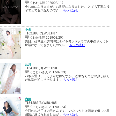
《 わたる渡 2020/03/11》
少し前になりますが、お世話になりました。 とても丁寧な接
客でとても気配りのでき ...
もっと読む
中条
T162.B83(C).W58.H87
《 わたる渡 2019/03/20》
先日、雄琴温泉訪問時にダイヤモンドクラブの中条さんにお
世話になってきましたのでレ ...
もっと読む
及川
T164.B85(D).W62.H90
《 こじいさん 2017/09/23》
パネル通り、ふくよかな嬢ですが、 熟女ならではの少し緩ん
だ体型が逆にそそります ...
もっと読む
内田
T154.B83(B).W58.H85
《 こじいさん 2017/09/23》
今回のお相手は内田さんです。 パネルからは清楚で優しい雰
囲気が感じられましたが ...
もっと読む