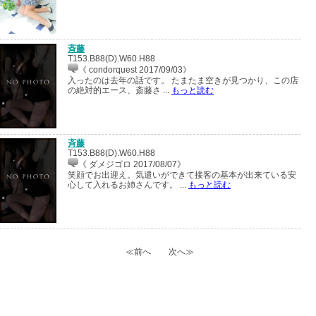
斉藤
T153.B88(D).W60.H88
《 condorquest 2017/09/03》
入ったのは去年の話です。 たまたま空きが見つかり、この店
の絶対的エース、斎藤さ ...
もっと読む
斉藤
T153.B88(D).W60.H88
《 ダメジゴロ 2017/08/07》
笑顔でお出迎え。気遣いができて接客の基本が出来ている安
心して入れるお姉さんです。 ...
もっと読む
≪前へ
次へ≫