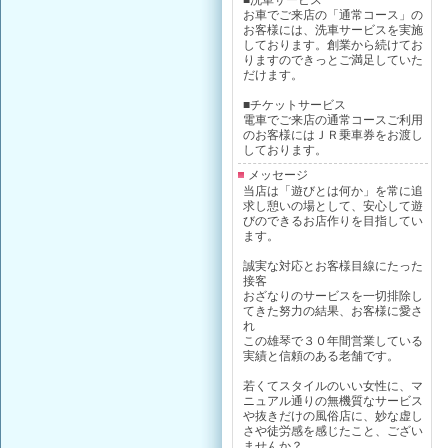
お車でご来店の「通常コース」の
お客様には、洗車サービスを実施
しております。創業から続けてお
りますのできっとご満足していた
だけます。
■チケットサービス
電車でご来店の通常コースご利用
のお客様にはＪＲ乗車券をお渡し
しております。
メッセージ
当店は「遊びとは何か」を常に追
求し憩いの場として、安心して遊
びのできるお店作りを目指してい
ます。
誠実な対応とお客様目線にたった
接客
おざなりのサービスを一切排除し
てきた努力の結果、お客様に愛さ
れ
この雄琴で３０年間営業している
実績と信頼のある老舗です。
若くてスタイルのいい女性に、マ
ニュアル通りの無機質なサービス
や抜きだけの風俗店に、妙な虚し
さや徒労感を感じたこと、ござい
ませんか？