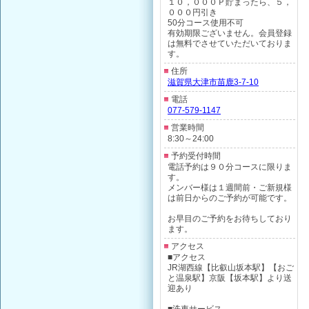
１０，０００Ｐ貯まったら、５，
０００円引き
50分コース使用不可
有効期限ございません。会員登録
は無料でさせていただいておりま
す。
住所
滋賀県大津市苗鹿3-7-10
電話
077-579-1147
営業時間
8:30～24:00
予約受付時間
電話予約は９０分コースに限りま
す。
メンバー様は１週間前・ご新規様
は前日からのご予約が可能です。
お早目のご予約をお待ちしており
ます。
アクセス
■アクセス
JR湖西線【比叡山坂本駅】【おご
と温泉駅】京阪【坂本駅】より送
迎あり
■洗車サービス