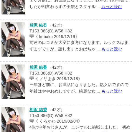
したが相変わらずの美貌とスタイル ...
もっと読む
相沢 結香
42才
（
）
T153.B86(D).W58.H82
《 kobaku 2019/12/19》
前述の口コミが大変に参考になります。ルックスはま
ずまずですが、話し出すとおばちゃ ...
もっと読む
相沢 結香
42才
（
）
T153.B86(D).W58.H82
《 ノリまき 2019/12/18》
三年ほど前に、お世話になりました。熟女店ですので
年齢はややおめしですが、綺麗な女 ...
もっと読む
相沢 結香
42才
（
）
T153.B86(D).W58.H82
《 くろかわ 2019/02/04》
40の中年おじさんが、ユンケルに挑戦しました。 初め