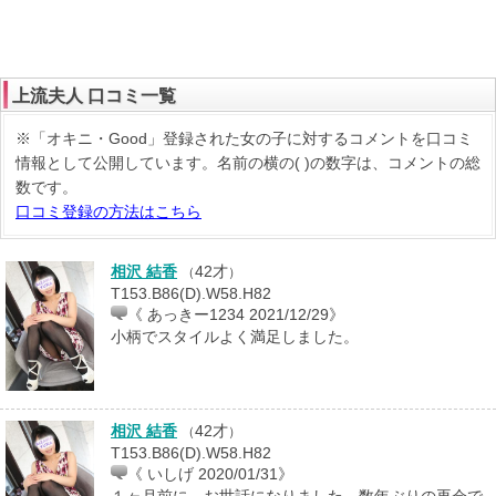
上流夫人 口コミ一覧
※「オキニ・Good」登録された女の子に対するコメントを口コミ
情報として公開しています。名前の横の( )の数字は、コメントの総
数です。
口コミ登録の方法はこちら
相沢 結香
42才
（
）
T153.B86(D).W58.H82
《 あっきー1234 2021/12/29》
小柄でスタイルよく満足しました。
相沢 結香
42才
（
）
T153.B86(D).W58.H82
《 いしげ 2020/01/31》
１ヶ月前に、お世話になりました。数年ぶりの再会で