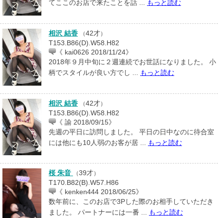
てここのお店で来たことを話 ...
もっと読む
相沢 結香
42才
（
）
T153.B86(D).W58.H82
《 kai0626 2018/11/24》
2018年９月中旬に２週連続でお世話になりました。 小
柄でスタイルが良い方でし ...
もっと読む
相沢 結香
42才
（
）
T153.B86(D).W58.H82
《 諭 2018/09/15》
先週の平日に訪問しました。 平日の日中なのに待合室
には他にも10人弱のお客が居 ...
もっと読む
桜 朱音
39才
（
）
T170.B82(B).W57.H86
《 kenken444 2018/06/25》
数年前に、このお店で3Pした際のお相手していただき
ました。 パートナーには一番 ...
もっと読む