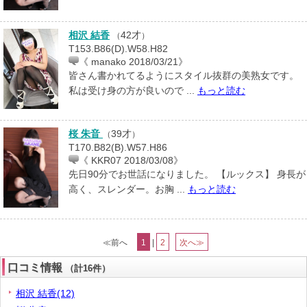
相沢 結香
42才
（
）
T153.B86(D).W58.H82
《 manako 2018/03/21》
皆さん書かれてるようにスタイル抜群の美熟女です。
私は受け身の方が良いので ...
もっと読む
桜 朱音
39才
（
）
T170.B82(B).W57.H86
《 KKR07 2018/03/08》
先日90分でお世話になりました。 【ルックス】 身長が
高く、スレンダー。お胸 ...
もっと読む
≪前へ
1
|
2
次へ≫
口コミ情報
（計16件）
相沢 結香(12)