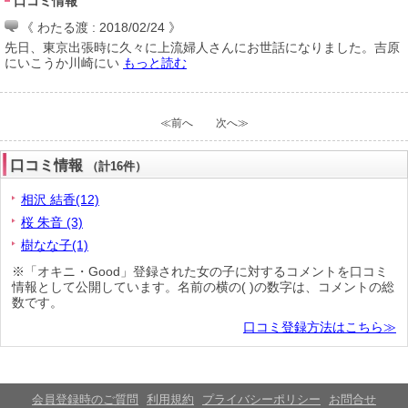
口コミ情報
《 わたる渡 : 2018/02/24 》
先日、東京出張時に久々に上流婦人さんにお世話になりました。吉原
にいこうか川崎にい
もっと読む
≪前へ
次へ≫
口コミ情報
（計16件）
相沢 結香(12)
桜 朱音 (3)
樹なな子(1)
※「オキニ・Good」登録された女の子に対するコメントを口コミ
情報として公開しています。名前の横の( )の数字は、コメントの総
数です。
口コミ登録方法はこちら≫
会員登録時のご質問
利用規約
プライバシーポリシー
お問合せ