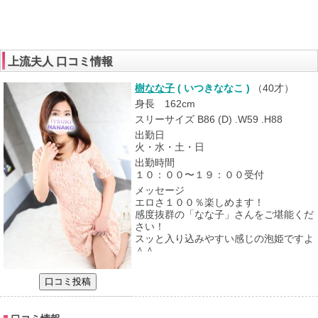
上流夫人 口コミ情報
樹なな子
( いつきななこ )
（
40才
）
身長 162cm
スリーサイズ B86 (D) .W59 .H88
出勤日
火・水・土・日
出勤時間
１０：００〜１９：００受付
メッセージ
エロさ１００％楽しめます！
感度抜群の「なな子」さんをご堪能くだ
さい！
スッと入り込みやすい感じの泡姫ですよ
＾＾