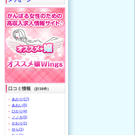
口コミ情報
（計38件）
あかり(17)
あおい(5)
ひかり(4)
ノノカ(3)
かおり(1)
せら(1)