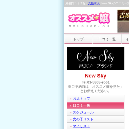
風俗口コミ情報 |
女性求人
|New Skyの口コ
トップ
口コミ一覧
イ
New Sky
Tel.
03-5808-9561
※ご予約時は「オススメ嬢を見た」
とお伝えください。
お店トップ
口コミ一覧
スケジュール
女の子リスト
マイリスト