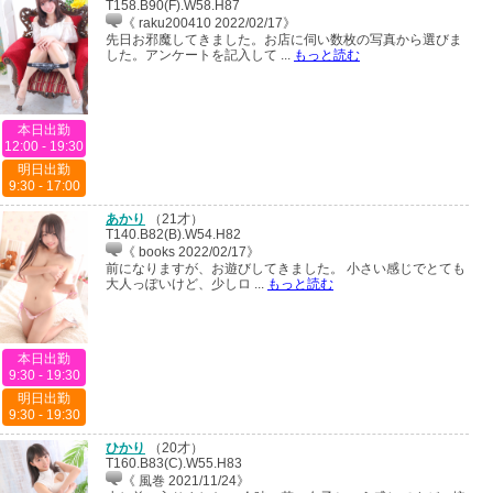
T158.B90(F).W58.H87
《 raku200410 2022/02/17》
先日お邪魔してきました。お店に伺い数枚の写真から選びま
した。アンケートを記入して ...
もっと読む
本日出勤
12:00 - 19:30
明日出勤
9:30 - 17:00
あかり
（
21才
）
T140.B82(B).W54.H82
《 books 2022/02/17》
前になりますが、お遊びしてきました。 小さい感じでとても
大人っぽいけど、少しロ ...
もっと読む
本日出勤
9:30 - 19:30
明日出勤
9:30 - 19:30
ひかり
（
20才
）
T160.B83(C).W55.H83
《 風巻 2021/11/24》