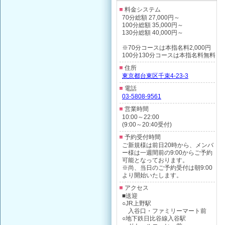
料金システム
70分総額 27,000円～
100分総額 35,000円～
130分総額 40,000円～
※70分コースは本指名料2,000円
100分130分コースは本指名料無料
住所
東京都台東区千束4-23-3
電話
03-5808-9561
営業時間
10:00～22:00
(9:00～20:40受付)
予約受付時間
ご新規様は前日20時から、メンバ
ー様は一週間前の9:00からご予約
可能となっております。
※尚、当日のご予約受付は朝9:00
より開始いたします。
アクセス
■送迎
○JR上野駅
入谷口・ファミリーマート前
○地下鉄日比谷線入谷駅