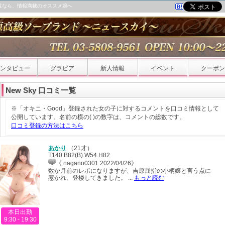
ミ一覧なら、情報満載のオススメ嬢へ
ンタビュー
グラビア
新人情報
イベント
クーポン
New Sky 口コミ一覧
※「オキニ・Good」登録された女の子に対するコメントを口コミ情報として
公開しています。名前の横の( )の数字は、コメントの総数です。
口コミ登録の方法はこちら
あかり
（
21才
）
T140.B82(B).W54.H82
《 nagano0301 2022/04/26》
数か月前のレポになりますが、吉原屈指の小柄嬢と言う点に
惹かれ、登楼してきました。 ...
もっと読む
本日出勤
9:30 - 19:30