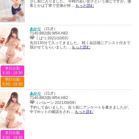
少し前に入りました。 今時の若い女子という感じですが、接
客とかは丁寧で交換が持 ...
もっと読む
あかり
（
21才
）
T140.B82(B).W54.H82
《 ばつ 2021/10/03》
先日130分で入ってきました。 軽く会話後にアシスト付きで
脱がせてもらいました ...
もっと読む
本日出勤
9:30 - 19:30
明日出勤
9:30 - 19:30
あかり
（
21才
）
T140.B82(B).W54.H82
《 バルーン 2021/09/09》
予約して会いました。 合う前にアンケートを書きましたが、
中でmットの確認をされ ...
もっと読む
本日出勤
9:30 - 19:30