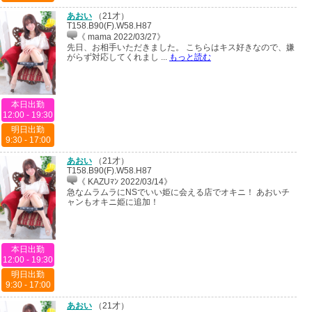
あおい
（
21才
）
T158.B90(F).W58.H87
《 mama 2022/03/27》
先日、お相手いただきました。 こちらはキス好きなので、嫌
がらず対応してくれまし ...
もっと読む
本日出勤
12:00 - 19:30
明日出勤
9:30 - 17:00
あおい
（
21才
）
T158.B90(F).W58.H87
《 KAZUﾏﾝ 2022/03/14》
急なムラムラにNSでいい姫に会える店でオキニ！ あおいチ
ャンもオキニ姫に追加！
本日出勤
12:00 - 19:30
明日出勤
9:30 - 17:00
あおい
（
21才
）