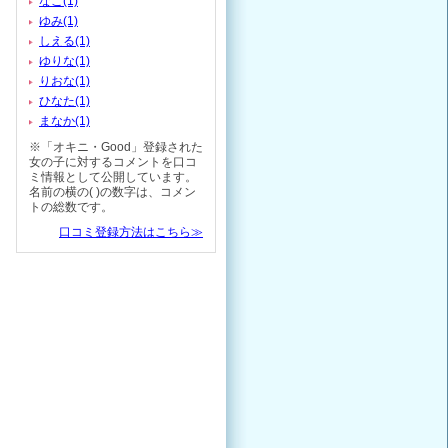
なこ(1)
ゆみ(1)
しえる(1)
ゆりな(1)
りおな(1)
ひなた(1)
まなか(1)
※「オキニ・Good」登録された
女の子に対するコメントを口コ
ミ情報として公開しています。
名前の横の( )の数字は、コメン
トの総数です。
口コミ登録方法はこちら≫