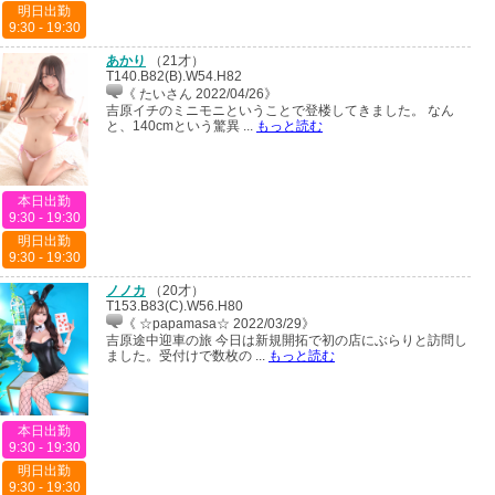
明日出勤
9:30 - 19:30
あかり
（
21才
）
T140.B82(B).W54.H82
《 たいさん 2022/04/26》
吉原イチのミニモニということで登楼してきました。 なん
と、140cmという驚異 ...
もっと読む
本日出勤
9:30 - 19:30
明日出勤
9:30 - 19:30
ノノカ
（
20才
）
T153.B83(C).W56.H80
《 ☆papamasa☆ 2022/03/29》
吉原途中迎車の旅 今日は新規開拓で初の店にぶらりと訪問し
ました。受付けで数枚の ...
もっと読む
本日出勤
9:30 - 19:30
明日出勤
9:30 - 19:30