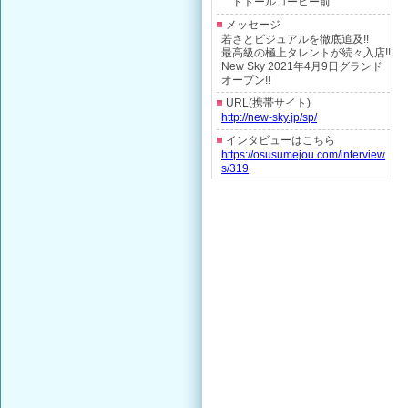
ドトールコーヒー前
メッセージ
若さとビジュアルを徹底追及!!
最高級の極上タレントが続々入店!!
New Sky 2021年4月9日グランド
オープン!!
URL(携帯サイト)
http://new-sky.jp/sp/
インタビューはこちら
https://osusumejou.com/interview
s/319