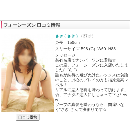
フォーシーズン 口コミ情報
さき
( さき )
（
37才
）
身長 159cm
スリーサイズ B98 (G) .W60 .H88
メッセージ
某有名店でナンバーワンに君臨☆
この度、フォーシーズンに入店いたしま
した(゜Д゜)
誰もが納得の飛びぬけたルックスは勿論
のこと、肝心のプレイの方も福原最高レ
ベル！
リアルに恋人感覚を味わって頂けます。
否、アナタの恋人にしちゃって下さいw
w
ソープの真髄を味わうなら、間違いな
く"さき"さんで決まりです☆