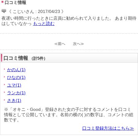
口コミ情報
《 こじいさん : 2017/04/23 》
夜遅い時間に行ったときに店員に勧められて入りました。 あまり期待
はしていなかっ
もっと読む
≪前へ
次へ≫
口コミ情報
（計5件）
かのん(1)
ひなの(1)
ユマ(1)
ランカ(1)
さき(1)
※「オキニ・Good」登録された女の子に対するコメントを口コミ
情報として公開しています。名前の横の( )の数字は、コメントの総
数です。
口コミ登録方法はこちら≫