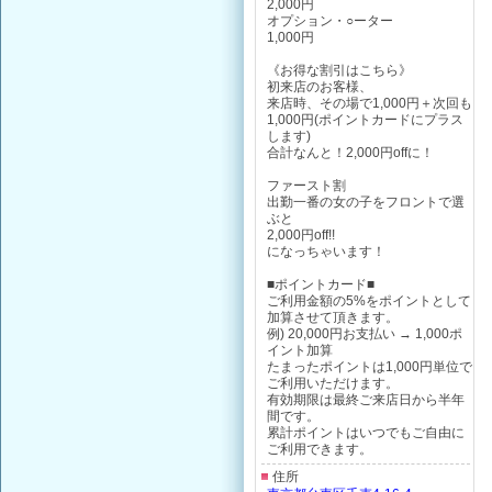
2,000円
オプション・○ーター
1,000円
《お得な割引はこちら》
初来店のお客様、
来店時、その場で1,000円＋次回も
1,000円(ポイントカードにプラス
します)
合計なんと！2,000円offに！
ファースト割
出勤一番の女の子をフロントで選
ぶと
2,000円off!!
になっちゃいます！
■ポイントカード■
ご利用金額の5%をポイントとして
加算させて頂きます。
例) 20,000円お支払い → 1,000ポ
イント加算
たまったポイントは1,000円単位で
ご利用いただけます。
有効期限は最終ご来店日から半年
間です。
累計ポイントはいつでもご自由に
ご利用できます。
住所