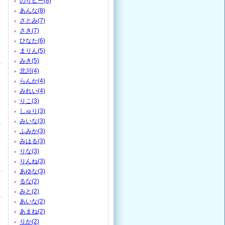
のりピー(8)
あんな(8)
さとみ(7)
さき(7)
ひなた(6)
まりん(5)
みき(5)
北川(4)
らんか(4)
みれい(4)
りこ(3)
しゅり(3)
みいな(3)
ふみか(3)
みはる(3)
りな(3)
りんね(3)
あゆな(3)
るな(2)
みと(2)
あいな(2)
あまね(2)
りか(2)