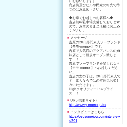
にお願いします）
商店街及びビルや民家の軒先で待
つのはお止め下さい。
◆お車でお越しのお客様へ◆
当店無料駐車場完備しております
ので、お車のまま当店横にお止め
ください。
メッセージ
吉原の20代専門素人ソープランド
【モモ-momo-】です。
吉原で人気店のアクアパレスの姉
妹店として新規オープン致しま
す！！
吉原でソープランドを楽しむなら
【モモ-momo-】へお越しくださ
い。
当店の女の子は、20代専門素人で
す！素人ならではの雰囲気お楽し
みいただけます。
HighクオリティーLowプライ
ス！！
URL(携帯サイト)
http://www.y-momo.jp/m/
インタビューはこちら
https://osusumejou.com/interview
s/301