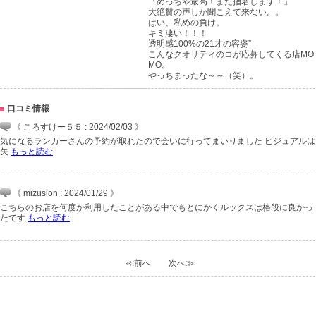
「めっちゃ最高！また指名します！」
大絶賛の声しか聞こえて来ない。。
はい、私めの負け。
キミ凄い！！！
透明感100%の21才の容姿”
こんなクオリティのコが応募してくる店MO
MO。
やっちまったな～～（笑）。
口コミ情報
《 ころすけー５５ : 2024/02/03 》
気になるランカーさんの予約が取れたので会いに行ってまいりました ビジュアルは
矢
もっと読む
《 mizusion : 2024/01/29 》
こちらのお店を何度か利用したことがある中でもとにかくルックスは格段に良かっ
たです
もっと読む
≪前へ
次へ≫