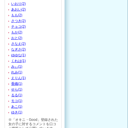
いおり(2)
あおい(2)
もも(2)
さつき(2)
チョコ(2)
もか(2)
おと(2)
さなえ(2)
なぎさ(2)
ゆゆな(1)
くれは(1)
みぃ(1)
れみ(1)
えりん(1)
香織(1)
せら(1)
るる(1)
モコ(1)
あこ(1)
ゆき(1)
※「オキニ・Good」登録された
女の子に対するコメントを口コ