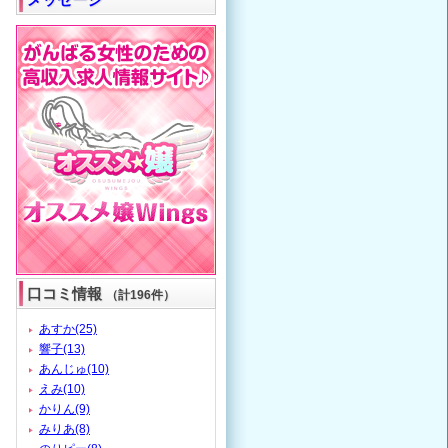
口コミ情報
（計196件）
あすか(25)
響子(13)
あんじゅ(10)
えみ(10)
かりん(9)
みりあ(8)