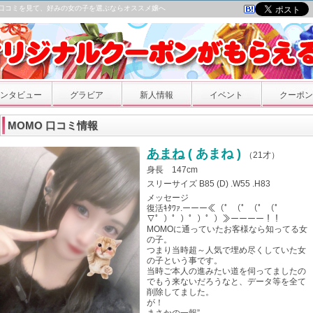
｜口コミを見て、好みの女の子を選ぶならオススメ嬢へ
ンタビュー
グラビア
新人情報
イベント
クーポン
MOMO 口コミ情報
あまね
( あまね )
（
21才
）
身長 147cm
スリーサイズ B85 (D) .W55 .H83
メッセージ
復活ｷﾀﾜｧ.ーーー≪（゜（゜（゜（゜
∇゜）゜）゜）゜）≫ーーーー！！
MOMOに通っていたお客様なら知ってる女
の子。
つまり当時超～人気で埋め尽くしていた女
の子という事です。
当時ご本人の進みたい道を伺ってましたの
でもう来ないだろうなと、データ等を全て
削除してました。
が！