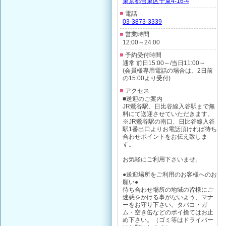
東京都台東区千束4-16-4
電話
03-3873-3339
営業時間
12:00～24:00
予約受付時間
通常 前日15:00～/当日11:00～
(会員様専用電話の場合は、2日前
の15:00より受付)
アクセス
■送迎のご案内
JR鶯谷駅、日比谷線入谷駅まで無
料にて送迎させていただきます。
※JR鶯谷駅の南口、日比谷線入谷
駅1番出口よりお電話頂ければ待ち
合わせポイントをお伝え致しま
す。
お気軽にご利用下さいませ。
●送迎場所をご利用のお客様へのお
願い●
待ち合わせ場所の地域の皆様にご
迷惑をかける事がないよう、マナ
ーをお守り下さい。タバコ・ガ
ム・空き缶などのポイ捨てはお止
め下さい。（ゴミ等はドライバー