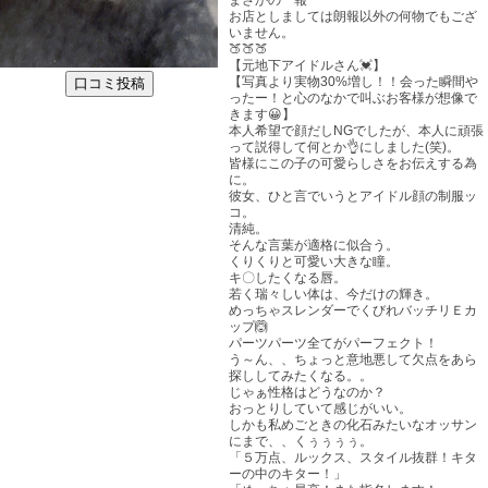
まさかの一報”
お店としましては朗報以外の何物でもござ
いません。
🍑🍑🍑
【元地下アイドルさん💓】
【写真より実物30%増し！！会った瞬間や
ったー！と心のなかで叫ぶお客様が想像で
きます😀】
本人希望で顔だしNGでしたが、本人に頑張
って説得して何とか👌にしました(笑)。
皆様にこの子の可愛らしさをお伝えする為
に。
彼女、ひと言でいうとアイドル顔の制服ッ
コ。
清純。
そんな言葉が適格に似合う。
くりくりと可愛い大きな瞳。
キ〇したくなる唇。
若く瑞々しい体は、今だけの輝き。
めっちゃスレンダーでくびれバッチリＥカ
ップ🙆
パーツパーツ全てがパーフェクト！
う～ん、、ちょっと意地悪して欠点をあら
探ししてみたくなる。。
じゃぁ性格はどうなのか？
おっとりしていて感じがいい。
しかも私めごときの化石みたいなオッサン
にまで、、くぅぅぅぅ。
「５万点、ルックス、スタイル抜群！キタ
ーの中のキター！」