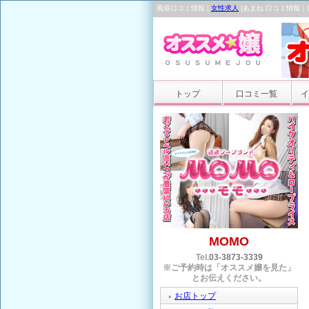
風俗口コミ情報 |
女性求人
|あまね 口コミ情報
トップ
口コミ一覧
イ
MOMO
Tel.
03-3873-3339
※ご予約時は「オススメ嬢を見た」
とお伝えください。
お店トップ