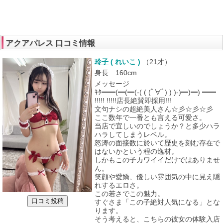
アクアパレス 口コミ情報
玲子
( れいこ )
（
21才
）
身長 160cm
メッセージ
ｷﾀ━━(━(━(-( ( (ﾟ∀ﾟ) ) )-)━)━) ━━
!!!!! !!!!!店長絶賛即採用!!!
文句ナシの超絶美人さん☆彡☆彡☆彡
ここ数年で一番とも言える可愛さ。
当店で宜しいのでしょうか？と多少ハラ
ハラしてしまうレベル。
怒涛の面接数に於いて歴史を刻む存在で
はないかという程の逸材。
しかもこの子カワイイだけではありませ
ん。
笑顔や愛嬌、優しい雰囲気の中に見え隠
れするエロさ。
この若さでこの魅力。
すぐさま「この子絶対人気になる」とな
ります。
そう考えると、こちらの彼女の体験入店