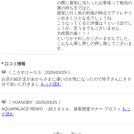
の際に最初に当たったお客様って相当の
運の持ち主ではと。
個室に行く前の対面の時点でアドレナリ
ン出まくりとなるでしょうね。
こうなってくると評価は？という話でし
ょうが、言うまでもございません。
大絶賛の嵐！！！
というかそれしかございませんでした。
こんなん推し押しの押し推しでございま
す。
口コミ情報
《 ころすけー５５ : 2025/03/29 》
お店の紹介文があからさまに凄いのが気になったので玲子さんに６０
分で会いに行きまし
もっと読む
《 YOASOBY : 2025/03/25 》
AQUAPALACE REIKO ・顔スタイル、接客態度マナー プロフィ
もっ
と読む
≪前へ
次へ≫