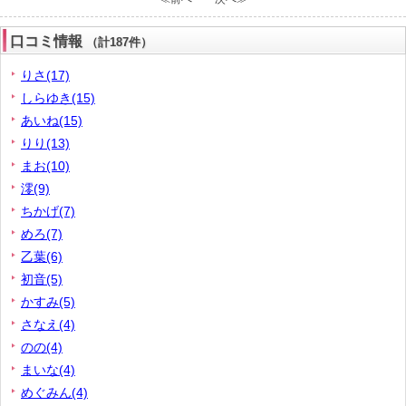
口コミ情報
（計187件）
りさ(17)
しらゆき(15)
あいね(15)
りり(13)
まお(10)
澪(9)
ちかげ(7)
めろ(7)
乙葉(6)
初音(5)
かすみ(5)
さなえ(4)
のの(4)
まいな(4)
めぐみん(4)