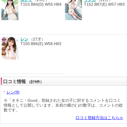
T153.B84(D).W55.H84
T152.B87(E).W57.H83
レン
27才
（
）
T150.B86(E).W58.H83
口コミ情報
（計9件）
レン(9)
※「オキニ・Good」登録された女の子に対するコメントを口コミ
情報として公開しています。名前の横の( )の数字は、コメントの総
数です。
口コミ登録方法はこちら≫