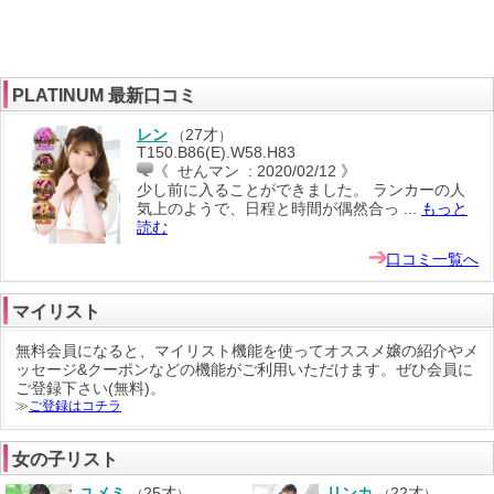
PLATINUM 最新口コミ
レン
27才
（
）
T150.B86(E).W58.H83
《 せんマン : 2020/02/12 》
少し前に入ることができました。 ランカーの人
気上のようで、日程と時間が偶然合っ ...
もっと
読む
口コミ一覧へ
マイリスト
無料会員になると、マイリスト機能を使って
オススメ嬢の紹介
や
メ
ッセージ
&
クーポン
などの機能がご利用いただけます。ぜひ会員に
ご登録下さい(無料)。
≫
ご登録はコチラ
女の子リスト
ユメミ
25才
リンカ
22才
（
）
（
）