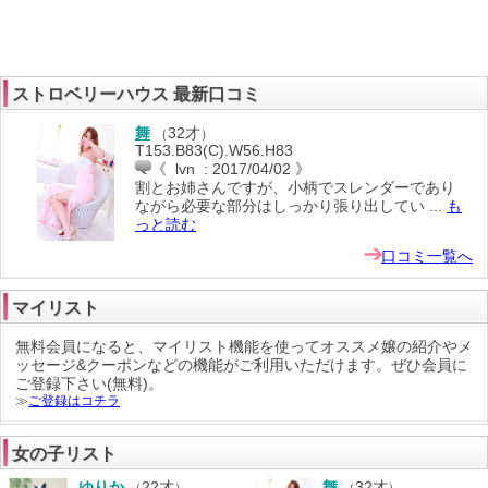
ストロベリーハウス 最新口コミ
舞
32才
（
）
T153.B83(C).W56.H83
《 lvn : 2017/04/02 》
割とお姉さんですが、小柄でスレンダーであり
ながら必要な部分はしっかり張り出してい ...
も
っと読む
口コミ一覧へ
マイリスト
無料会員になると、マイリスト機能を使って
オススメ嬢の紹介
や
メ
ッセージ
&
クーポン
などの機能がご利用いただけます。ぜひ会員に
ご登録下さい(無料)。
≫
ご登録はコチラ
女の子リスト
ゆりか
22才
舞
32才
（
）
（
）