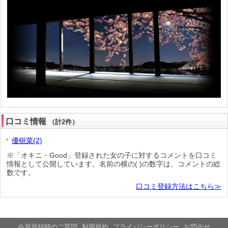
口コミ情報
（計2件）
優樹菜(2)
※「オキニ・Good」登録された女の子に対するコメントを口コミ
情報として公開しています。名前の横の( )の数字は、コメントの総
数です。
口コミ登録方法はこちら≫
会員登録時のご質問
利用規約
プライバシーポリシー
お問合せ