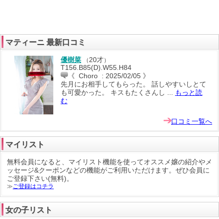
マティーニ 最新口コミ
優樹菜
20才
（
）
T156.B85(D).W55.H84
《 Choro : 2025/02/05 》
先月にお相手してもらった。 話しやすいしとて
も可愛かった。 キスもたくさんし ...
もっと読
む
口コミ一覧へ
マイリスト
無料会員になると、マイリスト機能を使って
オススメ嬢の紹介
や
メ
ッセージ
&
クーポン
などの機能がご利用いただけます。ぜひ会員に
ご登録下さい(無料)。
≫
ご登録はコチラ
女の子リスト