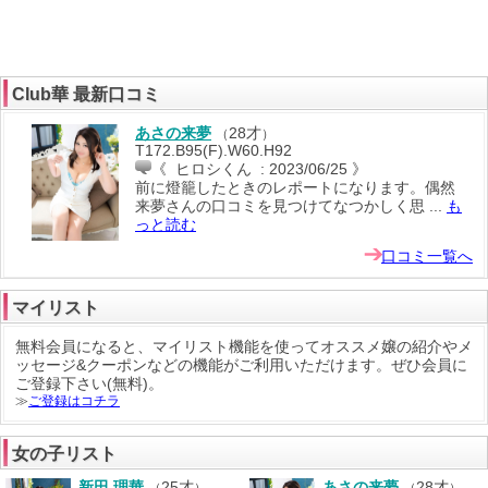
Club華 最新口コミ
あさの来夢
28才
（
）
T172.B95(F).W60.H92
《 ヒロシくん : 2023/06/25 》
前に燈籠したときのレポートになります。偶然
来夢さんの口コミを見つけてなつかしく思 ...
も
っと読む
口コミ一覧へ
マイリスト
無料会員になると、マイリスト機能を使って
オススメ嬢の紹介
や
メ
ッセージ
&
クーポン
などの機能がご利用いただけます。ぜひ会員に
ご登録下さい(無料)。
≫
ご登録はコチラ
女の子リスト
新田 理華
25才
あさの来夢
28才
（
）
（
）