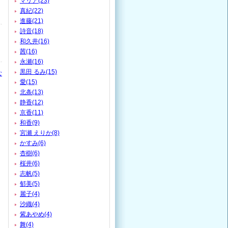
マリア(23)
真紀(22)
進藤(21)
詩音(18)
和久井(16)
茜(16)
永瀬(16)
黒田 るみ(15)
む
愛(15)
北条(13)
静香(12)
京香(11)
和香(9)
宮瀬 えりか(8)
かすみ(6)
杏樹(6)
桜井(6)
志帆(5)
郁美(5)
麗子(4)
沙織(4)
紫あやめ(4)
舞(4)