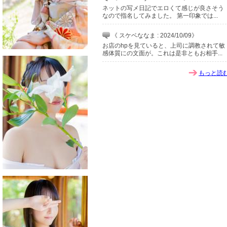
ネットの写メ日記でエロくて感じが良さそう
なので指名してみました。 第一印象では...
《 スケベななま : 2024/10/09》
お店のhpを見ていると、上司に調教されて敏
感体質にの文面が。これは是非ともお相手...
もっと読