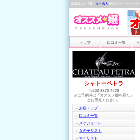
風俗口コミ情報 |
女性求人
|吉原ソープシャトー
トップ
口コミ一覧
イ
シャトーペトラ
Tel.
03-3873-4020
※ご予約時は「オススメ嬢を見た」
とお伝えください。
お店トップ
口コミ一覧
スケジュール
女の子リスト
マイリスト