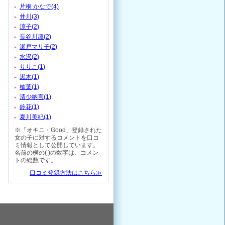
片桐 かなで(4)
井川(3)
涼子(2)
長谷川凛(2)
瀬戸マリ子(2)
水沢(2)
りりこ(1)
黒木(1)
柚葉(1)
清少納言(1)
鈴花(1)
夏川美紀(1)
※「オキニ・Good」登録された
女の子に対するコメントを口コ
ミ情報として公開しています。
名前の横の( )の数字は、コメン
トの総数です。
口コミ登録方法はこちら≫