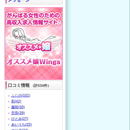
口コミ情報
（計534件）
ふじの(101)
彩(42)
藤咲(30)
空良(29)
ひとみ(27)
あいうち(25)