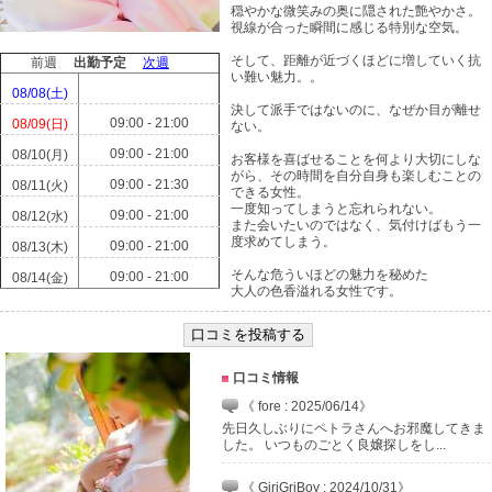
穏やかな微笑みの奥に隠された艶やかさ。
視線が合った瞬間に感じる特別な空気。
そして、距離が近づくほどに増していく抗
前週
出勤予定
次週
い難い魅力。。
08/08(土)
決して派手ではないのに、なぜか目が離せ
09:00 - 21:00
08/09(日)
ない。
09:00 - 21:00
08/10(月)
お客様を喜ばせることを何より大切にしな
がら、その時間を自分自身も楽しむことの
09:00 - 21:30
08/11(火)
できる女性。
一度知ってしまうと忘れられない。
09:00 - 21:00
08/12(水)
また会いたいのではなく、気付けばもう一
度求めてしまう。
09:00 - 21:00
08/13(木)
そんな危ういほどの魅力を秘めた
09:00 - 21:00
08/14(金)
大人の色香溢れる女性です。
口コミ情報
《 fore : 2025/06/14》
先日久しぶりにペトラさんへお邪魔してきま
した。 いつものごとく良嬢探しをし...
《 GiriGriBoy : 2024/10/31》