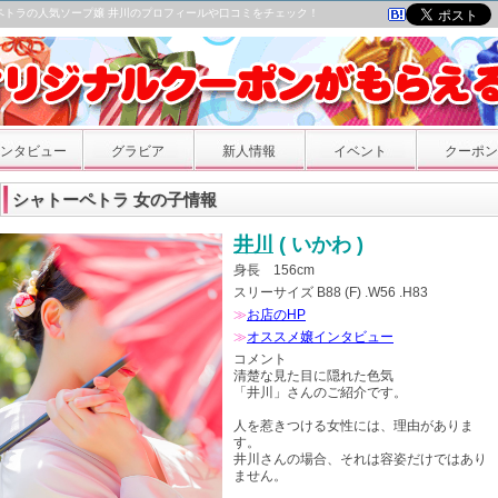
ペトラの人気ソープ嬢 井川のプロフィールや口コミをチェック！
ンタビュー
グラビア
新人情報
イベント
クーポン
シャトーペトラ 女の子情報
井川
( いかわ )
身長 156cm
スリーサイズ B88 (F) .W56 .H83
≫
お店のHP
≫
オススメ嬢インタビュー
コメント
清楚な見た目に隠れた色気
「井川」さんのご紹介です。
人を惹きつける女性には、理由がありま
す。
井川さんの場合、それは容姿だけではあり
ません。