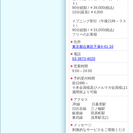
ト）
90分総額 / ￥39,000(税込)
10分(延長) ￥4,000
イブニング割引（午後21時～ラス
ト）
90分総額 / ￥33,000(税込)
フリーのお客様
住所
東京都台東区千束4-41-10
電話
03-3873-4020
営業時間
9:00～24:00
予約受付時間
前日8時～
※本会員様及びメルマガ会員様は1
週間前より可能
アクセス
JR線 日暮里駅
日比谷線 三ノ輪駅
銀座線 田原町駅
東武線 浅草駅北口
メッセージ
刺激的なサービスをご堪能くださ