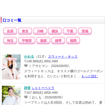
口コミ一覧
吉原
東京
川崎
横浜
千葉
茨城
埼玉
宇都宮
福原
雄琴
福岡
かおる
21才
スウィート・キッス
（
）
T148.B86(E).W55.H89
《 アサヒマン : 2026/08/05》
スウィートキッスは、オススメ嬢のゴールドクーポン
を利用すると、だいたい２割引きく ...
もっと読む
詩音
シャトーペトラ
T167.B89(E).W58.H90
《 おしも : 2026/08/05》
ソープランドは人生3回目。そして吉原は初めて。 妻