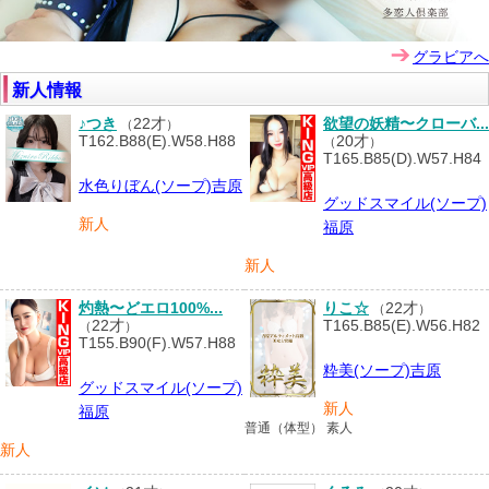
グラビアへ
新人情報
♪つき
22才
欲望の妖精〜クローバ...
（
）
T162.B88(E).W58.H88
20才
（
）
T165.B85(D).W57.H84
水色りぼん(ソープ)吉原
グッドスマイル(ソープ)
新人
福原
新人
灼熱〜どエロ100%...
りこ☆
22才
（
）
22才
T165.B85(E).W56.H82
（
）
T155.B90(F).W57.H88
粋美(ソープ)吉原
グッドスマイル(ソープ)
新人
福原
普通（体型） 素人
新人