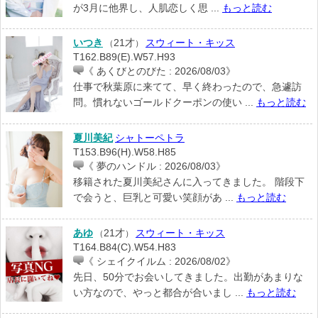
が3月に他界し、人肌恋しく思 ...
もっと読む
いつき
21才
スウィート・キッス
（
）
T162.B89(E).W57.H93
《 あくびとのびた : 2026/08/03》
仕事で秋葉原に来てて、早く終わったので、急遽訪
問。慣れないゴールドクーポンの使い ...
もっと読む
夏川美紀
シャトーペトラ
T153.B96(H).W58.H85
《 夢のハンドル : 2026/08/03》
移籍された夏川美紀さんに入ってきました。 階段下
で会うと、巨乳と可愛い笑顔があ ...
もっと読む
あゆ
21才
スウィート・キッス
（
）
T164.B84(C).W54.H83
《 シェイクイルム : 2026/08/02》
先日、50分でお会いしてきました。出勤があまりな
い方なので、やっと都合が合いまし ...
もっと読む