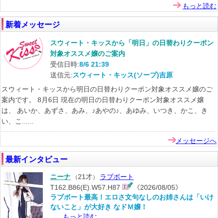
もっと読む
新着メッセージ
スウィート・キッスから「明日」の日替わりクーポン
対象オススメ嬢のご案内
受信日時:
8/6 21:39
送信元:
スウィート・キッス(ソープ)吉原
スウィート・キッスから明日の日替わりクーポン対象オススメ嬢のご
案内です。 8月6日 現在の明日の日替わりクーポン対象オススメ嬢
は、 あいか、あずさ、あみ、♪あやの♪、あゆみ、いつき、かこ、き
い、こ......
メッセージへ
最新インタビュー
ニーナ
21才
ラブボート
（
）
T162.B86(E).W57.H87
《2026/08/05》
ラブボート最高！エロさ文句なしのお姉さんは「いけ
ないこと」が大好き なドＭ嬢！
...
もっと読む