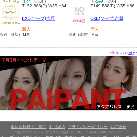
イソ
21才
くるみ
20才
（
）
（
）
T152.B83(D).W55.H84
T149.B88(F).W55.H86
EXE(ソープ)吉原
EXE(ソープ)吉原
新人
新人
普通（体型） M系
普通（体型） M系
もっと読む
会員登録時のご質問
利用規約
プライバシーポリシー
お問合せ
Copyright © 2011-2026 オススメ嬢(OSUSUMEJOU) All Rights Reserved.