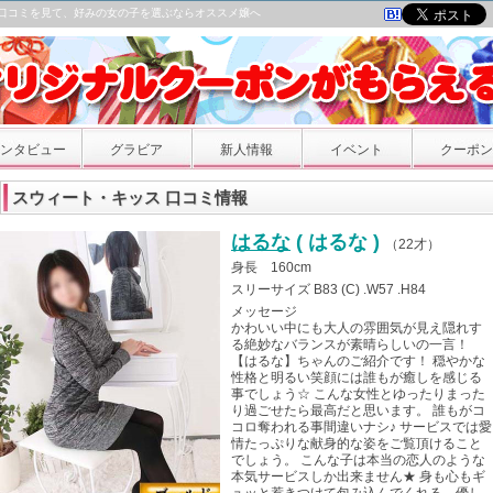
｜口コミを見て、好みの女の子を選ぶならオススメ嬢へ
ンタビュー
グラビア
新人情報
イベント
クーポン
スウィート・キッス 口コミ情報
はるな
( はるな )
（
22才
）
身長 160cm
スリーサイズ B83 (C) .W57 .H84
メッセージ
かわいい中にも大人の雰囲気が見え隠れす
る絶妙なバランスが素晴らしいの一言！
【はるな】ちゃんのご紹介です！ 穏やかな
性格と明るい笑顔には誰もが癒しを感じる
事でしょう☆ こんな女性とゆったりまった
り過ごせたら最高だと思います。 誰もがコ
コロ奪われる事間違いナシ♪ サービスでは愛
情たっぷりな献身的な姿をご覧頂けること
でしょう。 こんな子は本当の恋人のような
本気サービスしか出来ません★ 身も心もギ