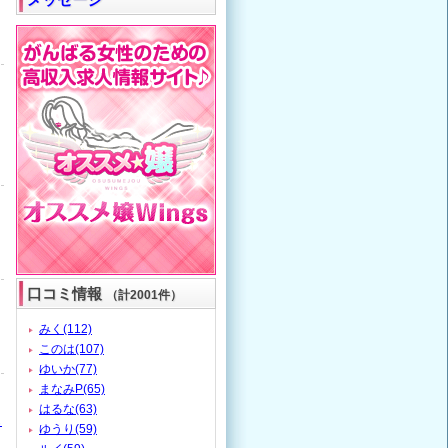
口コミ情報
（計2001件）
みく(112)
このは(107)
ゆいか(77)
まなみP(65)
はるな(63)
も
ゆうり(59)