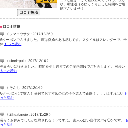
ュッと惹きつけて包み込んでくれる、優し
や、母性溢れるゆっくりとした時間をご堪
能下さいませ！
口コミ情報
《 シマコウサク : 2017/12/26 》
Gクーポンで入りました。 顔は愛嬌のある感じです。スタイルはスレンダーで、全
体
もっと読む
《 steel−pole : 2017/12/16 》
先日会いに行きました。 時間を少し過ぎてのご案内階段でご対面します。 可愛い
もっと読む
《 そんち : 2017/12/14 》
Gクーポンにて突入！ 受付でおすすめの女の子を選んで正解！．．．はずれはい
も
っと読む
《 Zihuatanejo : 2017/11/29 》
長らくお休みでしたが復帰されるようですね。 素人っぽい自作のパイ◯ンです。
っと読む