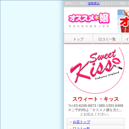
風俗口コミ情報 |
女性求人
|はるな 口コミ情報
トップ
口コミ一覧
イ
スウィート・キッス
Tel.
03-6240-6873
/
080-1303-6408
※ご予約時は「オススメ嬢を見た」
とお伝えください。
お店トップ
口コミ一覧