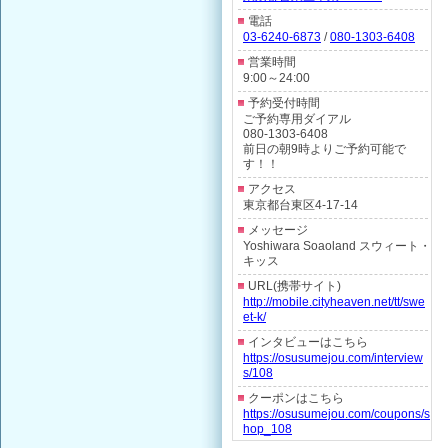
電話
03-6240-6873
/
080-1303-6408
営業時間
9:00～24:00
予約受付時間
ご予約専用ダイアル
080-1303-6408
前日の朝9時よりご予約可能で
す！！
アクセス
東京都台東区4-17-14
メッセージ
Yoshiwara Soaoland スウィート・
キッス
URL(携帯サイト)
http://mobile.cityheaven.net/tt/swe
et-k/
インタビューはこちら
https://osusumejou.com/interview
s/108
クーポンはこちら
https://osusumejou.com/coupons/s
hop_108