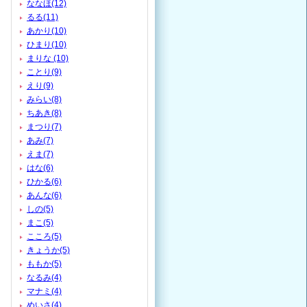
ななほ(12)
るる(11)
あかり(10)
ひまり(10)
まりな (10)
ことり(9)
えり(9)
みらい(8)
ちあき(8)
まつり(7)
あみ(7)
えま(7)
はな(6)
ひかる(6)
あんな(6)
しの(5)
まこ(5)
こころ(5)
きょうか(5)
ももか(5)
なるみ(4)
マナミ(4)
めいさ(4)