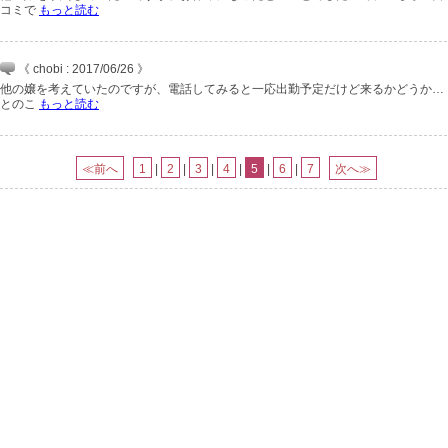
コミで
もっと読む
《 chobi : 2017/06/26 》
他の嬢を考えていたのですが、電話してみると一応出勤予定だけど来るかどうか…
とのこ
もっと読む
≪前へ
1
|
2
|
3
|
4
|
5
|
6
|
7
次へ≫