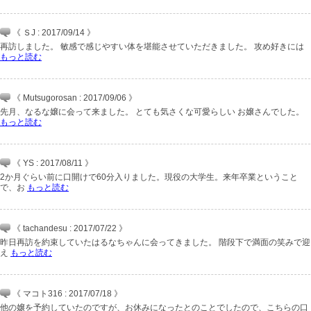
《 ＳJ : 2017/09/14 》
再訪しました。 敏感で感じやすい体を堪能させていただきました。 攻め好きには
もっと読む
《 Mutsugorosan : 2017/09/06 》
先月、なるな嬢に会って来ました。 とても気さくな可愛らしい お嬢さんでした。
もっと読む
《 YS : 2017/08/11 》
2か月ぐらい前に口開けで60分入りました。現役の大学生。来年卒業ということ
で、お
もっと読む
《 tachandesu : 2017/07/22 》
昨日再訪を約束していたはるなちゃんに会ってきました。 階段下で満面の笑みで迎
え
もっと読む
《 マコト316 : 2017/07/18 》
他の嬢を予約していたのですが、お休みになったとのことでしたので、こちらの口