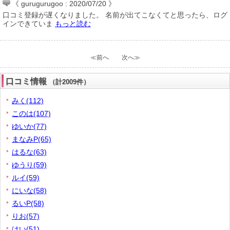
《 gurugurugoo : 2020/07/20 》
口コミ登録が遅くなりました。 名前が出てこなくてと思ったら、ログ
インできていま
もっと読む
≪前へ
次へ≫
口コミ情報
（計2009件）
みく(112)
このは(107)
ゆいか(77)
まなみP(65)
はるな(63)
ゆうり(59)
ルイ(59)
にいな(58)
るいP(58)
りお(57)
けい(51)