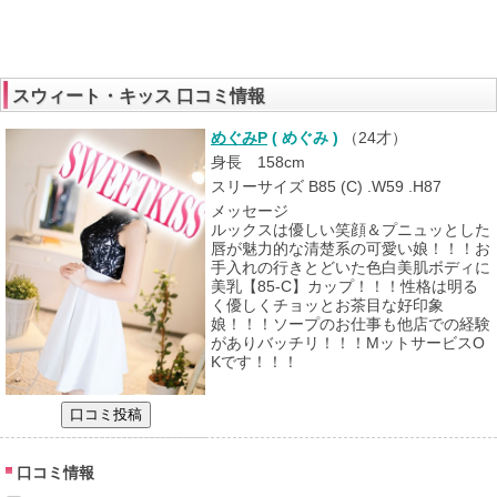
スウィート・キッス 口コミ情報
めぐみP
( めぐみ )
（
24才
）
身長 158cm
スリーサイズ B85 (C) .W59 .H87
メッセージ
ルックスは優しい笑顔＆プニュッとした
唇が魅力的な清楚系の可愛い娘！！！お
手入れの行きとどいた色白美肌ボディに
美乳【85-C】カップ！！！性格は明る
く優しくチョッとお茶目な好印象
娘！！！ソープのお仕事も他店での経験
がありバッチリ！！！MットサービスO
Kです！！！
口コミ情報