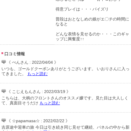
得意プレイは・・・パイズリ
普段はおとなしめの娘がエ〇チの時間に
なると
どんな表情を見せるのか・・・このギャ
ップに興奮度↑↑
口コミ情報
《 ぺんさん : 2022/04/04 》
いつも、ゴールドクーポンありがとうございます。 いおりさんに入っ
てきました。
もっと読む
《 こじえもんさん : 2022/03/19 》
こちらは、大柄のフロントさんのオススメ嬢です。見た目は大人しく
て、真面目そうだけ
もっと読む
《 ☆papamasa☆ : 2022/02/22 》
吉原途中迎車の旅 今日は引き続き同じ見せて継続、パネルの中から新