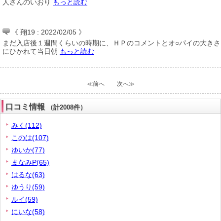
人さんのいおり
もっと読む
《 翔19 : 2022/02/05 》
まだ入店後１週間くらいの時期に、ＨＰのコメントとオ○パイの大きさ
にひかれて当日朝
もっと読む
≪前へ
次へ≫
口コミ情報
（計2008件）
みく(112)
このは(107)
ゆいか(77)
まなみP(65)
はるな(63)
ゆうり(59)
ルイ(59)
にいな(58)