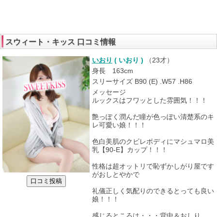
スウィート・キッス 口コミ情報
いおり
( いおり )
（
23才
）
身長 163cm
スリーサイズ B90 (E) .W57 .H86
メッセージ
ルックスはフワッとした雰囲気！！！
艶っぽく潤んだ瞳が色っぽい清楚系のキ
レ可愛い娘！！！
色白美肌のクビレボディにマシュマロ美
乳【90-E】カップ！！！
性格は超オットリで恥ずかしがり屋です
がおしとやかで
礼儀正しく気配りのできるとっても良い
娘！！！
感じるところは・・・背中＆おしり