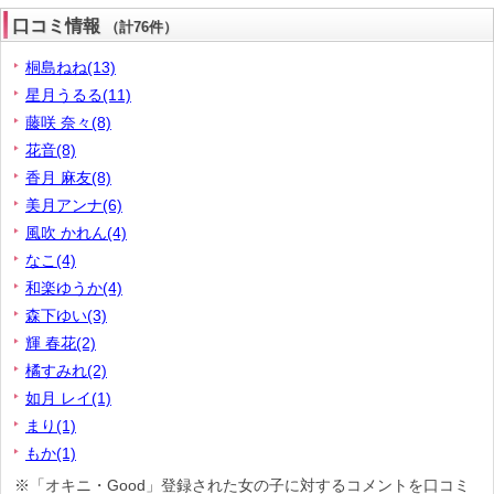
口コミ情報
（計76件）
桐島ねね(13)
星月うるる(11)
藤咲 奈々(8)
花音(8)
香月 麻友(8)
美月アンナ(6)
風吹 かれん(4)
なこ(4)
和楽ゆうか(4)
森下ゆい(3)
輝 春花(2)
橘すみれ(2)
如月 レイ(1)
まり(1)
もか(1)
※「オキニ・Good」登録された女の子に対するコメントを口コミ