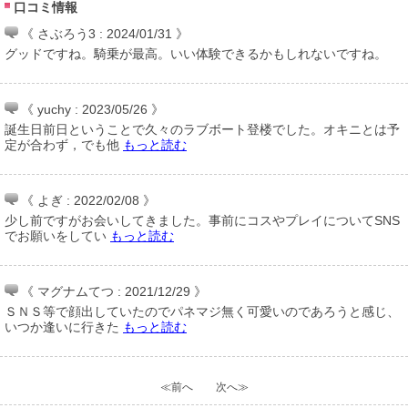
口コミ情報
《 さぶろう3 : 2024/01/31 》
グッドですね。騎乗が最高。いい体験できるかもしれないですね。
《 yuchy : 2023/05/26 》
誕生日前日ということで久々のラブボート登楼でした。オキニとは予
定が合わず，でも他
もっと読む
《 よぎ : 2022/02/08 》
少し前ですがお会いしてきました。事前にコスやプレイについてSNS
でお願いをしてい
もっと読む
《 マグナムてつ : 2021/12/29 》
ＳＮＳ等で顔出していたのでパネマジ無く可愛いのであろうと感じ、
いつか逢いに行きた
もっと読む
≪前へ
次へ≫