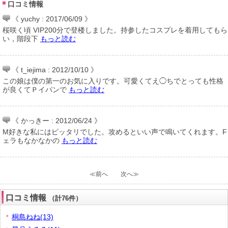
口コミ情報
《 yuchy : 2017/06/09 》
桜咲く頃 VIP200分で登楼しました。持参したコスプレを着用してもら
い，階段下
もっと読む
《 t_iejima : 2012/10/10 》
この娘は僕の第一のお気に入りです。可愛くてえ◯ちでとっても性格
が良くてＰイパンで
もっと読む
《 かっきー : 2012/06/24 》
M好きな私にはピッタリでした。攻めるといい声で鳴いてくれます。F
ェラもなかなかの
もっと読む
≪前へ
次へ≫
口コミ情報
（計76件）
桐島ねね(13)