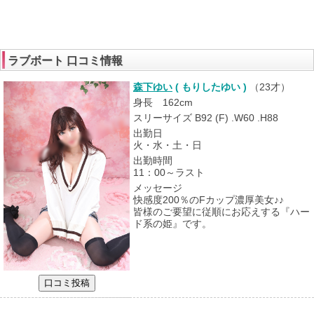
ラブボート 口コミ情報
森下ゆい
( もりしたゆい )
（
23才
）
身長 162cm
スリーサイズ B92 (F) .W60 .H88
出勤日
火・水・土・日
出勤時間
11：00～ラスト
メッセージ
快感度200％のFカップ濃厚美女♪♪
皆様のご要望に従順にお応えする『ハー
ド系の姫』です。