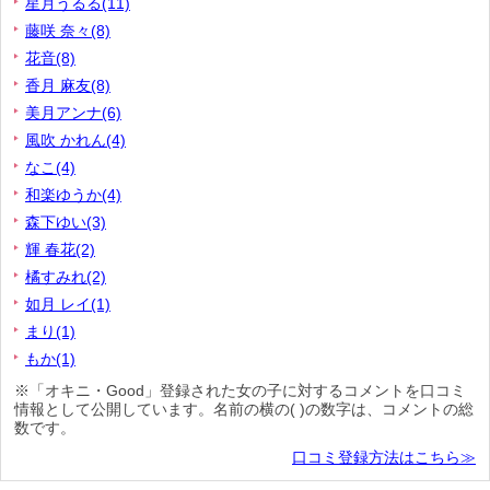
星月うるる(11)
藤咲 奈々(8)
花音(8)
香月 麻友(8)
美月アンナ(6)
風吹 かれん(4)
なこ(4)
和楽ゆうか(4)
森下ゆい(3)
輝 春花(2)
橘すみれ(2)
如月 レイ(1)
まり(1)
もか(1)
※「オキニ・Good」登録された女の子に対するコメントを口コミ
情報として公開しています。名前の横の( )の数字は、コメントの総
数です。
口コミ登録方法はこちら≫