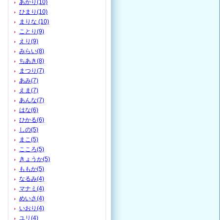
あかり(10)
ひまり(10)
まりな (10)
ことり(9)
えり(9)
みらい(8)
ちあき(8)
まつり(7)
あみ(7)
えま(7)
あんな(7)
はな(6)
ひかる(6)
しの(5)
まこ(5)
こころ(5)
きょうか(5)
ももか(5)
なるみ(4)
マナミ(4)
めいさ(4)
いおり(4)
ユリ(4)