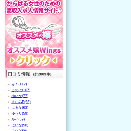
口コミ情報
（計2009件）
みく(112)
このは(107)
ゆいか(77)
まなみP(65)
はるな(63)
ゆうり(59)
ルイ(59)
にいな(58)