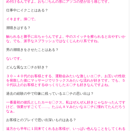
め付けるんですよ。おち〇ちんの形にアソコの壁が沿う感じです。
仕事中にイクことはある？
イキます。挿〇で。
潮噴きはする？
触られると勝手に出ちゃうんですよ。中のスイッチを擦られると出やすいか
な。でも、派手なスプラッシュではなくじんわり系ですね。
男の潮噴きをさせたことはある？
ないです。
どんな風なエ〇チが好き？
３０～４０代のお客様とする、運動会みたいな激しいエ〇チ。お互いの性欲
を発散した後にマッサージでリラックスみたいな流れが好きです。でも、５
０代以上のお客様とするゆっくりしたエ〇チも好きなんですよね。
過去の経験の中で印象に残っているエ〇チの思い出は？
一番最初の彼氏としたカーセ〇クス。私はぜんぜん好きじゃなかったんです
けど、強要がすごくて……。たぶんＡＶみたいなエ〇チに憧れてたんだろう
なぁ。
お客様とのプレイで思い出深いものはある？
遠方から半年に１回来てくれるお客様が、いっぱい色んなことをしてくれる