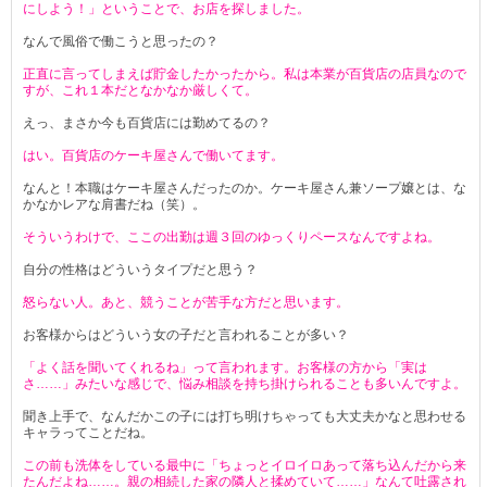
にしよう！」ということで、お店を探しました。
なんで風俗で働こうと思ったの？
正直に言ってしまえば貯金したかったから。私は本業が百貨店の店員なので
すが、これ１本だとなかなか厳しくて。
えっ、まさか今も百貨店には勤めてるの？
はい。百貨店のケーキ屋さんで働いてます。
なんと！本職はケーキ屋さんだったのか。ケーキ屋さん兼ソープ嬢とは、な
かなかレアな肩書だね（笑）。
そういうわけで、ここの出勤は週３回のゆっくりペースなんですよね。
自分の性格はどういうタイプだと思う？
怒らない人。あと、競うことが苦手な方だと思います。
お客様からはどういう女の子だと言われることが多い？
「よく話を聞いてくれるね」って言われます。お客様の方から「実は
さ……」みたいな感じで、悩み相談を持ち掛けられることも多いんですよ。
聞き上手で、なんだかこの子には打ち明けちゃっても大丈夫かなと思わせる
キャラってことだね。
この前も洗体をしている最中に「ちょっとイロイロあって落ち込んだから来
たんだよね……。親の相続した家の隣人と揉めていて……」なんて吐露され