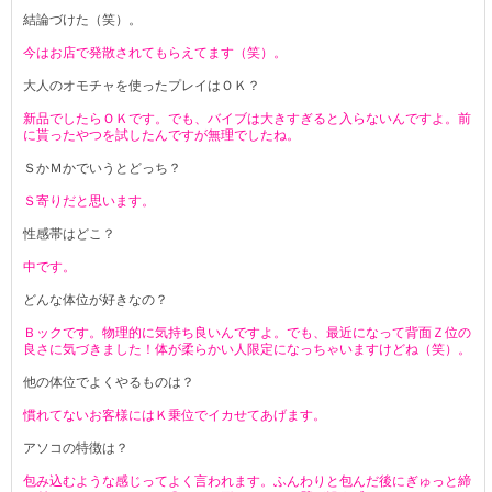
結論づけた（笑）。
今はお店で発散されてもらえてます（笑）。
大人のオモチャを使ったプレイはＯＫ？
新品でしたらＯＫです。でも、バイブは大きすぎると入らないんですよ。前
に貰ったやつを試したんですが無理でしたね。
ＳかＭかでいうとどっち？
Ｓ寄りだと思います。
性感帯はどこ？
中です。
どんな体位が好きなの？
Ｂックです。物理的に気持ち良いんですよ。でも、最近になって背面Ｚ位の
良さに気づきました！体が柔らかい人限定になっちゃいますけどね（笑）。
他の体位でよくやるものは？
慣れてないお客様にはＫ乗位でイカせてあげます。
アソコの特徴は？
包み込むような感じってよく言われます。ふんわりと包んだ後にぎゅっと締