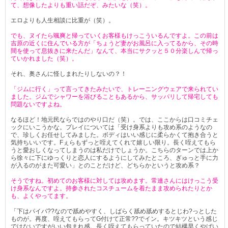
て、想像したよりも重い話だぞ、みたいな（笑）。
エロよりも人生相談に比重が（笑）。
でも、ヌイたら颯爽と帰っていくお客様もけっこういるんですよ。この前は
吉原の近くに住んでいる方が「ちょうど妻がお風呂に入ってるから、その時
間を使って息抜きに来たんだ」なんて、本当にサクッと５０分楽しんで帰っ
ていかれました（笑）。
それ、奥さんに怪しまれたりしないの？！
「ジムに行く」って言ってきたみたいで、トレーニングウェアで来られてい
ました。ジムでシャワーを浴びることもあるから、サッパリして帰宅しても
問題ないですよね。
なるほど！地元民ならではのやり口だ（笑）。では、ここからは口コミチェ
ックにいこうかな。プレイについては「受け身系よりも攻め系のようなの
で、珍しくお任せしてみました。ボディはいい感じに柔らかくて抱き合うと
気持ちいいです。Fぇらもずっと咥えてくれて嬉しい限り。長く咥えてもら
うと愛おしくなってしまうのは私だけでしょうか。こちらのターンでは上か
ら徐々に下にゆっくりと恋人にするようにしてみたところ、ぎゅっと手に力
が入るのがまた可愛い」とのことだけど、どちらかというと攻め系？
そうですね。初めてのお客様に対しては攻めます。常連さんにはけっこう受
け身系なんですよ。持参されたコスチュームを着たまま攻められたりとか
も、よくやってます。
「下はパイパ??なので舐めやすく、しばらく舐め舐めするとじわ?っとした
ものが。再度、咥えてもらってG付けて正常??でイン。キツキツという感じ
ではないですがいい包まれ感。長く咥えてもらっていたので結構早くやばい