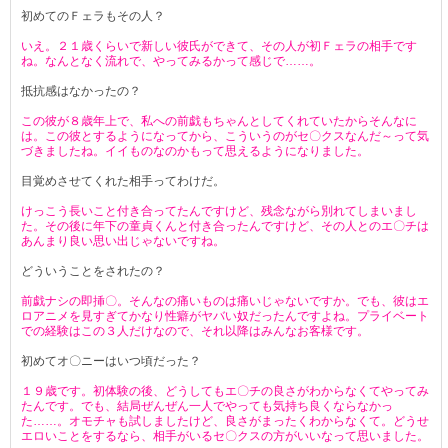
初めてのＦェラもその人？
いえ。２１歳くらいで新しい彼氏ができて、その人が初Ｆェラの相手です
ね。なんとなく流れで、やってみるかって感じで……。
抵抗感はなかったの？
この彼が８歳年上で、私への前戯もちゃんとしてくれていたからそんなに
は。この彼とするようになってから、こういうのがセ〇クスなんだ～って気
づきましたね。イイものなのかもって思えるようになりました。
目覚めさせてくれた相手ってわけだ。
けっこう長いこと付き合ってたんですけど、残念ながら別れてしまいまし
た。その後に年下の童貞くんと付き合ったんですけど、その人とのエ〇チは
あんまり良い思い出じゃないですね。
どういうことをされたの？
前戯ナシの即挿〇。そんなの痛いものは痛いじゃないですか。でも、彼はエ
ロアニメを見すぎてかなり性癖がヤバい奴だったんですよね。プライベート
での経験はこの３人だけなので、それ以降はみんなお客様です。
初めてオ〇ニーはいつ頃だった？
１９歳です。初体験の後、どうしてもエ〇チの良さがわからなくてやってみ
たんです。でも、結局ぜんぜん一人でやっても気持ち良くならなかっ
た……。オモチャも試しましたけど、良さがまったくわからなくて。どうせ
エロいことをするなら、相手がいるセ〇クスの方がいいなって思いました。