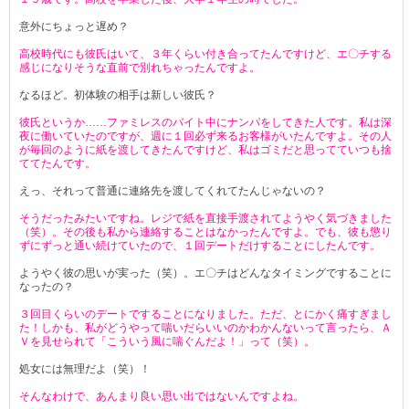
意外にちょっと遅め？
高校時代にも彼氏はいて、３年くらい付き合ってたんですけど、エ〇チする
感じになりそうな直前で別れちゃったんですよ。
なるほど。初体験の相手は新しい彼氏？
彼氏というか……ファミレスのバイト中にナンパをしてきた人です。私は深
夜に働いていたのですが、週に１回必ず来るお客様がいたんですよ。その人
が毎回のように紙を渡してきたんですけど、私はゴミだと思ってていつも捨
ててたんです。
えっ、それって普通に連絡先を渡してくれてたんじゃないの？
そうだったみたいですね。レジで紙を直接手渡されてようやく気づきました
（笑）。その後も私から連絡することはなかったんですよ。でも、彼も懲り
ずにずっと通い続けていたので、１回デートだけすることにしたんです。
ようやく彼の思いが実った（笑）。エ〇チはどんなタイミングですることに
なったの？
３回目くらいのデートですることになりました。ただ、とにかく痛すぎまし
た！しかも、私がどうやって喘いだらいいのかわかんないって言ったら、Ａ
Ｖを見せられて「こういう風に喘ぐんだよ！」って（笑）。
処女には無理だよ（笑）！
そんなわけで、あんまり良い思い出ではないんですよね。