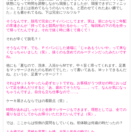
状態になって時間を調整しながら我慢してましたが、我慢できずにフィニッ
シュ。たまには攻めてもらうのもいいかも、と思わせてくれたあい嬢でし
た」とも書かれてるね。下は完全にツルツル？
そうなんです。脱毛で完全にＰイパンにしてます。実は、前にかなりご年配
の常連さんが「持ってると競馬が当たるから」って、毎回私の下の毛を持っ
て帰ってたんですよ。それで抜く時に痛くて痛くて！
それが辛くて脱毛？！
そうなんです。でも、Ｐイパンにした途端に「じゃあもういいや」って来な
くなっちゃいました（笑）。抜くのも含めてのルーティンだったみたいです
ね。
他にも「夏なので、洗体、入浴からMです。中々旨く滑ってくれます。足裏
をマッサージされたのも初めてでした」って書いてある。Ｍットできるんだ
ね。というか、足裏マッサージ？！
それはＭットをやったら必ずセットですね。お客様がうつ伏せの時におっぱ
いで足を挟んだりすると「あ、疲れてそうだな……」って、なんか気になっ
ちゃうんですよ。自分も立ち仕事なので……。
ケーキ屋さんならではの着眼点（笑）。
時間があればしっかりと全身マッサージもできます。理想としては、全ての
凝りをほぐしてからお帰りいただきたいんですよ（笑）。
では、ここからは恒例の質問をしていくね。初体験は何歳の時だったの？
１９歳です。高校を卒業した後、大学１年生の時でした。