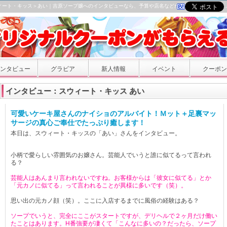
ィート・キッス＞あい｜吉原ソープ嬢へのインタビューなら、予算や店名などから検索できるオスス
ンタビュー
グラビア
新人情報
イベント
クーポン
インタビュー：スウィート・キッス あい
可愛いケーキ屋さんのナイショのアルバイト！Ｍット＋足裏マッ
サージの真心ご奉仕でたっぷり癒します！
本日は、スウィート・キッスの「あい」さんをインタビュー。
小柄で愛らしい雰囲気のお嬢さん。芸能人でいうと誰に似てるって言われ
る？
芸能人はあんまり言われないですね。お客様からは「彼女に似てる」とか
「元カノに似てる」って言われることが異様に多いです（笑）。
思い出の元カノ顔（笑）。ここに入店するまでに風俗の経験はある？
ソープでいうと、完全にここがスタートですが、デリヘルで２ヶ月だけ働い
たことはあります。H番強要が凄くて「こんなに多いの？だったら、ソープ