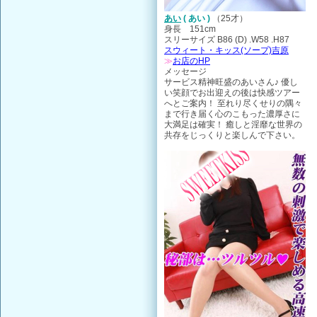
あい
( あい )
（
25才
）
身長 151cm
スリーサイズ B86 (D) .W58 .H87
スウィート・キッス(ソープ)吉原
≫
お店のHP
メッセージ
サービス精神旺盛のあいさん♪ 優し
い笑顔でお出迎えの後は快感ツアー
へとご案内！ 至れり尽くせりの隅々
まで行き届く心のこもった濃厚さに
大満足は確実！ 癒しと淫靡な世界の
共存をじっくりと楽しんで下さい。