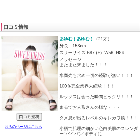
口コミ情報
あゆむ ( あゆむ )
（
21才
）
身長 153cm
スリーサイズ B87 (E) .W56 .H84
メッセージ
またまた来ました！！！
水商売も含め一切の経験が無い！！！
100％完全業界未経験！！！
ルックスは会った瞬間ビックリ！！！
まるでお人形さんの様な・・・
タメ息が出るレベルのキレカワ娘！！！
お店のページはこちら
小柄で肌理の細かい色白美肌のスレンダ
ー“パイパン”ボディに