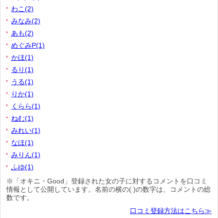
わこ(2)
みなみ(2)
あも(2)
めぐみP(1)
かほ(1)
るり(1)
うる(1)
りか(1)
くらら(1)
ねむ(1)
みれい(1)
なほ(1)
みりん(1)
ふゆ(1)
※「オキニ・Good」登録された女の子に対するコメントを口コミ
情報として公開しています。名前の横の( )の数字は、コメントの総
数です。
口コミ登録方法はこちら≫