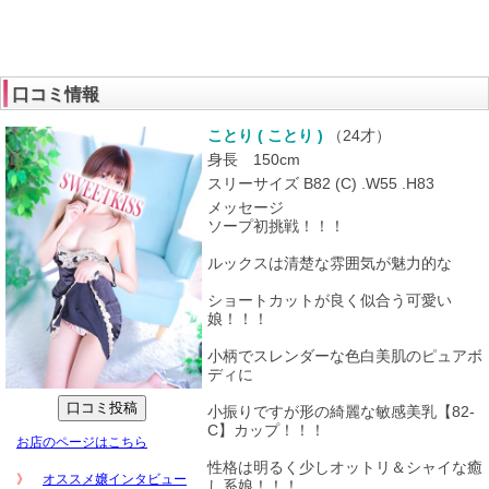
口コミ情報
ことり ( ことり )
（
24才
）
身長 150cm
スリーサイズ B82 (C) .W55 .H83
メッセージ
ソープ初挑戦！！！
ルックスは清楚な雰囲気が魅力的な
ショートカットが良く似合う可愛い
娘！！！
小柄でスレンダーな色白美肌のピュアボ
ディに
小振りですが形の綺麗な敏感美乳【82-
C】カップ！！！
お店のページはこちら
性格は明るく少しオットリ＆シャイな癒
》
オススメ嬢インタビュー
し系娘！！！