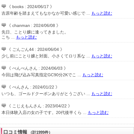
《 books : 2024/06/17 》
吉原年齢を踏まえてもなかなか可愛い感じで ...
もっと読む
《 chanman : 2024/06/08 》
先日、ことり嬢に逢ってきました。
こち ...
もっと読む
《 ごんごん44 : 2024/06/04 》
少し前にことり嬢と対面。小さくてロリ系な ...
もっと読む
《 ぺんぺんさん : 2024/06/03 》
今回は飛び込み写真指定GC90分2Kでこ ...
もっと読む
《 ぺんさん : 2024/01/22 》
いつも、ゴールドクーポンありがとうござい ...
もっと読む
《 こじえもんさん : 2023/04/22 》
本日体験入店の女の子です。20代後半くら ...
もっと読む
口コミ情報
（計1999件）