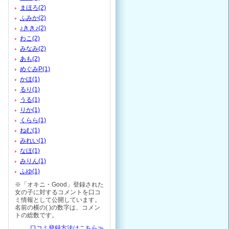
まほろ(2)
ふみか(2)
♪きき♪(2)
わこ(2)
みなみ(2)
あも(2)
めぐみP(1)
かほ(1)
るり(1)
うる(1)
りか(1)
くらら(1)
ねむ(1)
みれい(1)
なほ(1)
みりん(1)
ふゆ(1)
※「オキニ・Good」登録された
女の子に対するコメントを口コ
ミ情報として公開しています。
名前の横の( )の数字は、コメン
トの総数です。
口コミ登録方法はこちら≫