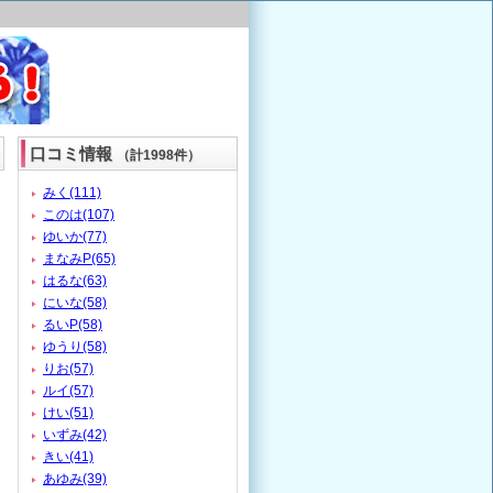
口コミ情報
（計1998件）
みく(111)
このは(107)
ゆいか(77)
まなみP(65)
はるな(63)
にいな(58)
るいP(58)
ゆうり(58)
りお(57)
ルイ(57)
けい(51)
いずみ(42)
きい(41)
あゆみ(39)