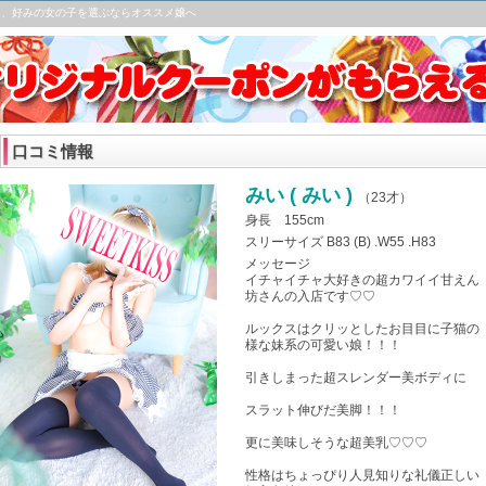
見て、好みの女の子を選ぶならオススメ嬢へ
口コミ情報
みい ( みい )
（
23才
）
身長 155cm
スリーサイズ B83 (B) .W55 .H83
メッセージ
イチャイチャ大好きの超カワイイ甘えん
坊さんの入店です♡♡
ルックスはクリッとしたお目目に子猫の
様な妹系の可愛い娘！！！
引きしまった超スレンダー美ボディに
スラット伸びだ美脚！！！
更に美味しそうな超美乳♡♡♡
性格はちょっぴり人見知りな礼儀正しい