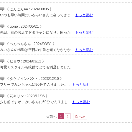
《 ごんごん44 : 2024/09/05 》
いつも早い時間にいるみいさんに会ってきま ...
もっと読む
《 gorio : 2024/05/21 》
先日、別のお店でドタキャンになり、困った ...
もっと読む
《 ぺんぺんさん : 2024/03/31 》
みいさんの出勤は平日の午前と短くなかなか ...
もっと読む
《 ヒヨウ : 2024/03/12 》
可愛くスタイルも抜群でとても満足しました
《 タケノインパクト : 2023/12/10 》
フリーでみいちゃんに90分で入りました。 ...
もっと読む
《 花キリン : 2023/11/06 》
少し前ですが、みいさんに50分で入りまし ...
もっと読む
≪前へ
1
2
次へ≫