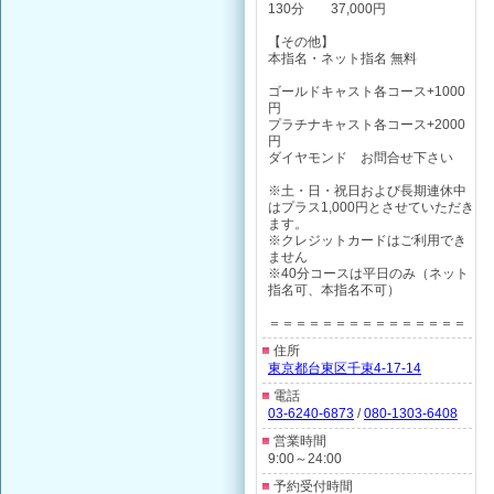
130分 37,000円
【その他】
本指名・ネット指名 無料
ゴールドキャスト各コース+1000
円
プラチナキャスト各コース+2000
円
ダイヤモンド お問合せ下さい
※土・日・祝日および長期連休中
はプラス1,000円とさせていただき
ます。
※クレジットカードはご利用でき
ません
※40分コースは平日のみ（ネット
指名可、本指名不可）
＝＝＝＝＝＝＝＝＝＝＝＝＝＝＝
住所
東京都台東区千束4-17-14
電話
03-6240-6873
/
080-1303-6408
営業時間
9:00～24:00
予約受付時間