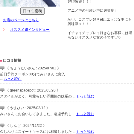
好印象娘！！！
アニメ声の可愛い声に興奮度↑↑
玩〇、コスプレ好きetc..エッ〇な事にも
お店のページはこちら
興味津々！！！
》
オススメ嬢インタビュー
イチャイチャプレイ好きなお客様には堪
らないオススメな女の子です♡♡
口コミ情報
《 ちょうたいさん : 2025/07/01 》
前日予約クーポン80分でみいさんに突入
...
もっと読む
《 greenspacepot : 2025/03/20 》
スタイルがよく、可愛らしい雰囲気の妹系の ...
もっと読む
《 やまひい : 2025/03/12 》
みいさんにお会いしてきました。急遽予約し ...
もっと読む
《 しんぢ : 2024/11/22 》
久しぶりにスイートキッスにお邪魔しました ...
もっと読む