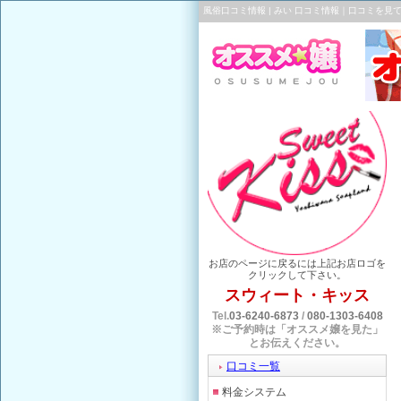
風俗口コミ情報 | みい 口コミ情報｜口コミを
お店のページに戻るには上記お店ロゴを
クリックして下さい。
スウィート・キッス
Tel.
03-6240-6873
/
080-1303-6408
※ご予約時は「オススメ嬢を見た」
とお伝えください。
口コミ一覧
料金システム