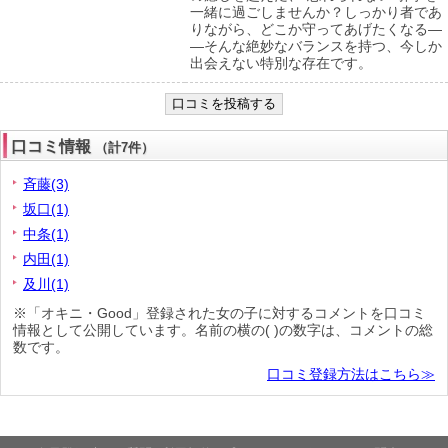
一緒に過ごしませんか？しっかり者であ
りながら、どこか守ってあげたくなる―
―そんな絶妙なバランスを持つ、今しか
出会えない特別な存在です。
口コミ情報
（計7件）
斉藤(3)
坂口(1)
中条(1)
内田(1)
及川(1)
※「オキニ・Good」登録された女の子に対するコメントを口コミ
情報として公開しています。名前の横の( )の数字は、コメントの総
数です。
口コミ登録方法はこちら≫