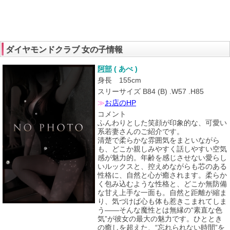
ダイヤモンドクラブ 女の子情報
阿部
( あべ )
身長 155cm
スリーサイズ B84 (B) .W57 .H85
≫
お店のHP
コメント
ふんわりとした笑顔が印象的な、可愛い
系若妻さんのご紹介です。
清楚で柔らかな雰囲気をまといながら
も、どこか親しみやすく話しやすい空気
感が魅力的。年齢を感じさせない愛らし
いルックスと、控えめながらも芯のある
性格に、自然と心が癒されます。柔らか
く包み込むような性格と、どこか無防備
な甘え上手な一面も。自然と距離が縮ま
り、気づけば心も体も惹きこまれてしま
う――そんな魔性とは無縁の“素直な色
気”が彼女の最大の魅力です。ひととき
の癒しを超えた、“忘れられない時間”を